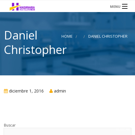
MENU
INICIO
Daniel
SERVICIOS
HOME
DANIEL CHRISTOPHER
SOBRE NOSOTROS
Christopher
HOSTELERÍA
AIRE ACONDICIONADO
TIENDA OCASIÓN
diciembre 1, 2016
admin
CONTACTO
Buscar
BUSCAR