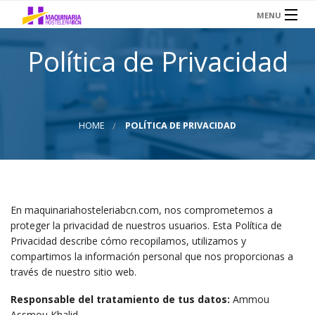
MENU
INICIO
Política de Privacidad
SERVICIOS
SOBRE NOSOTROS
HOME
POLÍTICA DE PRIVACIDAD
HOSTELERÍA
AIRE ACONDICIONADO
TIENDA OCASIÓN
En maquinariahosteleriabcn.com, nos comprometemos a
CONTACTO
proteger la privacidad de nuestros usuarios. Esta Política de
Privacidad describe cómo recopilamos, utilizamos y
compartimos la información personal que nos proporcionas a
través de nuestro sitio web.
Responsable del tratamiento de tus datos:
Ammou
Assmou Khalid