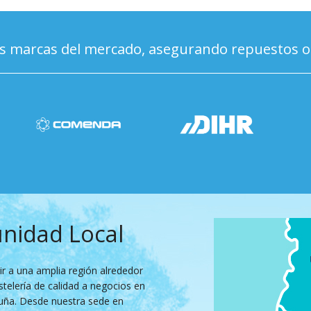
s marcas del mercado, asegurando repuestos orig
nidad Local
r a una amplia región alrededor
telería de calidad a negocios en
luña. Desde nuestra sede en