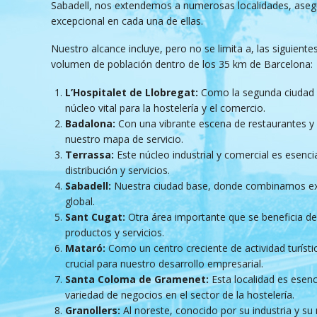
Sabadell, nos extendemos a numerosas localidades, asegu
excepcional en cada una de ellas.
Nuestro alcance incluye, pero no se limita a, las siguiente
volumen de población dentro de los 35 km de Barcelona:
L’Hospitalet de Llobregat:
Como la segunda ciudad m
núcleo vital para la hostelería y el comercio.
Badalona:
Con una vibrante escena de restaurantes y 
nuestro mapa de servicio.
Terrassa:
Este núcleo industrial y comercial es esenci
distribución y servicios.
Sabadell:
Nuestra ciudad base, donde combinamos exp
global.
Sant Cugat:
Otra área importante que se beneficia d
productos y servicios.
Mataró:
Como un centro creciente de actividad turísti
crucial para nuestro desarrollo empresarial.
Santa Coloma de Gramenet:
Esta localidad es esenc
variedad de negocios en el sector de la hostelería.
Granollers:
Al noreste, conocido por su industria y s