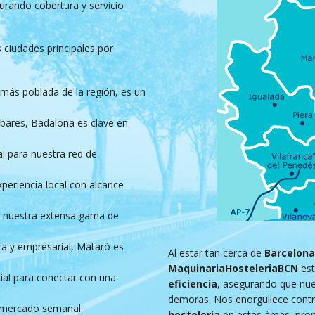
rando cobertura y servicio
s ciudades principales por
ás poblada de la región, es un
bares, Badalona es clave en
al para nuestra red de
eriencia local con alcance
e nuestra extensa gama de
ca y empresarial, Mataró es
Al estar tan cerca de
Barcelona
MaquinariaHosteleriaBCN
est
ial para conectar con una
eficiencia
, asegurando que nu
demoras. Nos enorgullece contri
u mercado semanal.
hostelería
en estas áreas, prom