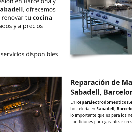
asión en Barcelona y
Sabadell
, ofrecemos
o renovar tu
cocina
dos y a precios
servicios disponibles
Reparación de Ma
Sabadell, Barcelon
En
ReparElectrodomesticos.
hostelería en
Sabadell
,
Barcel
lo importante que es para los n
condiciones para garantizar un se