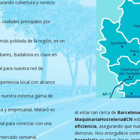
rando cobertura y servicio
s ciudades principales por
ás poblada de la región, es un
bares, Badalona es clave en
al para nuestra red de
eriencia local con alcance
e nuestra extensa gama de
ca y empresarial, Mataró es
Al estar tan cerca de
Barcelona
MaquinariaHosteleriaBCN
est
ial para conectar con una
eficiencia
, asegurando que nu
demoras. Nos enorgullece contri
u mercado semanal.
hostelería
en estas áreas, prom