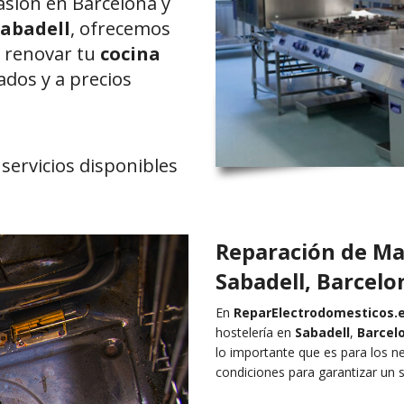
asión en Barcelona y
Sabadell
, ofrecemos
o renovar tu
cocina
dos y a precios
servicios disponibles
Reparación de Ma
Sabadell, Barcelon
En
ReparElectrodomesticos.
hostelería en
Sabadell
,
Barcel
lo importante que es para los n
condiciones para garantizar un se