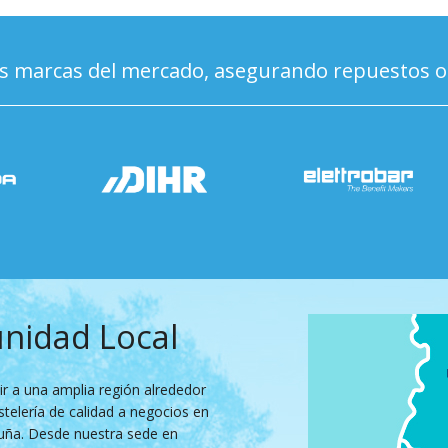
s marcas del mercado, asegurando repuestos orig
nidad Local
r a una amplia región alrededor
telería de calidad a negocios en
luña. Desde nuestra sede en