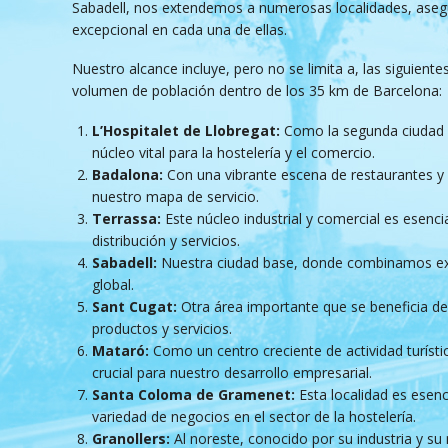
Sabadell, nos extendemos a numerosas localidades, asegu
excepcional en cada una de ellas.
Nuestro alcance incluye, pero no se limita a, las siguiente
volumen de población dentro de los 35 km de Barcelona:
L’Hospitalet de Llobregat:
Como la segunda ciudad m
núcleo vital para la hostelería y el comercio.
Badalona:
Con una vibrante escena de restaurantes y 
nuestro mapa de servicio.
Terrassa:
Este núcleo industrial y comercial es esenci
distribución y servicios.
Sabadell:
Nuestra ciudad base, donde combinamos exp
global.
Sant Cugat:
Otra área importante que se beneficia d
productos y servicios.
Mataró:
Como un centro creciente de actividad turísti
crucial para nuestro desarrollo empresarial.
Santa Coloma de Gramenet:
Esta localidad es esenc
variedad de negocios en el sector de la hostelería.
Granollers:
Al noreste, conocido por su industria y s