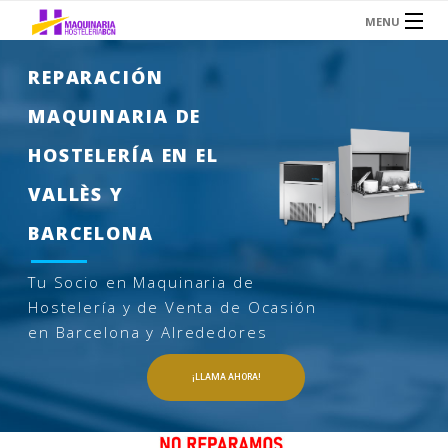
MENU
INICIO
REPARACIÓN
SERVICIOS
MAQUINARIA DE
SOBRE NOSOTROS
HOSTELERÍA EN EL
HOSTELERÍA
VALLÈS Y
AIRE ACONDICIONADO
BARCELONA
TIENDA OCASIÓN
Tu Socio en Maquinaria de
CONTACTO
Hostelería y de Venta de Ocasión
en Barcelona y Alrededores
¡LLAMA AHORA!